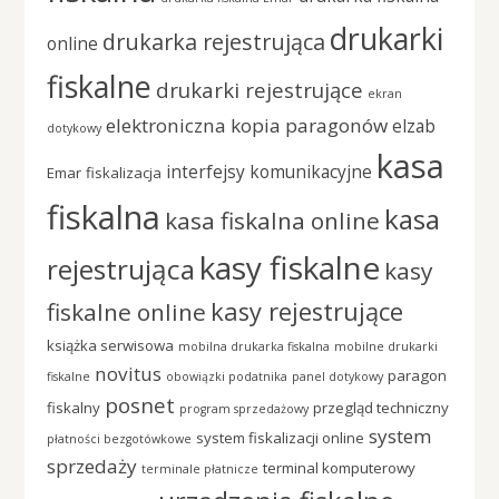
drukarki
drukarka rejestrująca
online
fiskalne
drukarki rejestrujące
ekran
elektroniczna kopia paragonów
elzab
dotykowy
kasa
interfejsy komunikacyjne
Emar
fiskalizacja
fiskalna
kasa
kasa fiskalna online
kasy fiskalne
rejestrująca
kasy
kasy rejestrujące
fiskalne online
książka serwisowa
mobilna drukarka fiskalna
mobilne drukarki
novitus
paragon
fiskalne
obowiązki podatnika
panel dotykowy
posnet
fiskalny
przegląd techniczny
program sprzedażowy
system
system fiskalizacji online
płatności bezgotówkowe
sprzedaży
terminal komputerowy
terminale płatnicze