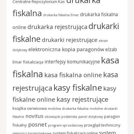
Centralne Repozytorium Kas
fiskalna
drukarka fiskalna
drukarka fiskalna Emar
drukarki
drukarka rejestrująca
online
fiskalne
drukarki rejestrujące
ekran
elektroniczna kopia paragonów
elzab
dotykowy
kasa
interfejsy komunikacyjne
Emar
fiskalizacja
fiskalna
kasa
kasa fiskalna online
kasy fiskalne
rejestrująca
kasy
kasy rejestrujące
fiskalne online
książka serwisowa
mobilna drukarka fiskalna
mobilne drukarki
novitus
paragon
fiskalne
obowiązki podatnika
panel dotykowy
posnet
fiskalny
przegląd techniczny
program sprzedażowy
system
system fiskalizacji online
płatności bezgotówkowe