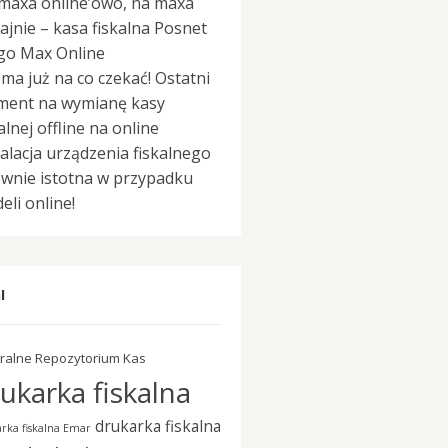
maxa online’owo, na maxa
ajnie – kasa fiskalna Posnet
go Max Online
 ma już na co czekać! Ostatni
ent na wymianę kasy
alnej offline na online
talacja urządzenia fiskalnego
ównie istotna w przypadku
eli online!
I
ralne Repozytorium Kas
ukarka fiskalna
drukarka fiskalna
rka fiskalna Emar