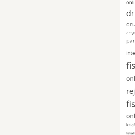
onl
dr
dru
doty
pa
int
fi
on
re
fi
on
ksią
fiskal