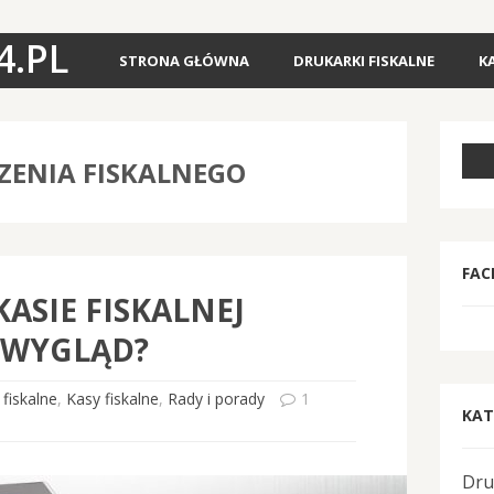
4.PL
STRONA GŁÓWNA
DRUKARKI FISKALNE
K
ENIA FISKALNEGO
FAC
KASIE FISKALNEJ
 WYGLĄD?
 fiskalne
,
Kasy fiskalne
,
Rady i porady
1
KAT
Dru