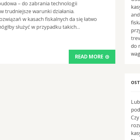
udowa – do zabrania technologii
kasy
w trudniejsze warunki działania.
and
związań w kasach fiskalnych da się łatwo
fis
ógłby służyć w przypadku takich…
prz
trev
do 
wag
READ MORE
OST
Lub
pod
Czy
roz
kasy