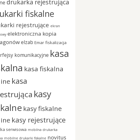
drukarka rejestrująca
ine
ukarki fiskalne
karki rejestrujące
ekran
elektroniczna kopia
kowy
ragonów
elzab
Emar
fiskalizacja
kasa
erfejsy komunikacyjne
skalna
kasa fiskalna
kasa
line
kasy
jestrująca
skalne
kasy fiskalne
kasy rejestrujące
line
żka serwisowa
mobilna drukarka
novitus
na
mobilne drukarki fiskalne