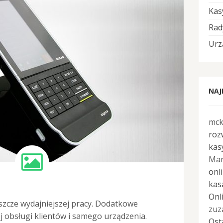
Kas
Rad
Urz
NAJ
mc
roz
kasy
Mar
onl
kas
Onl
szcze wydajniejszej pracy. Dodatkowe
zuz
j obsługi klientów i samego urządzenia.
Ost