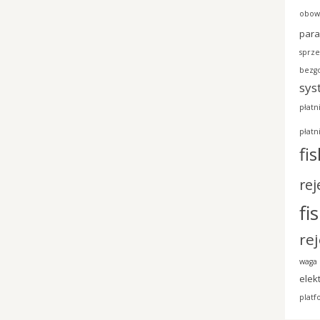
obowi
para
sprz
bezg
sys
płatn
płatn
fi
rej
fi
re
waga 
elek
plat