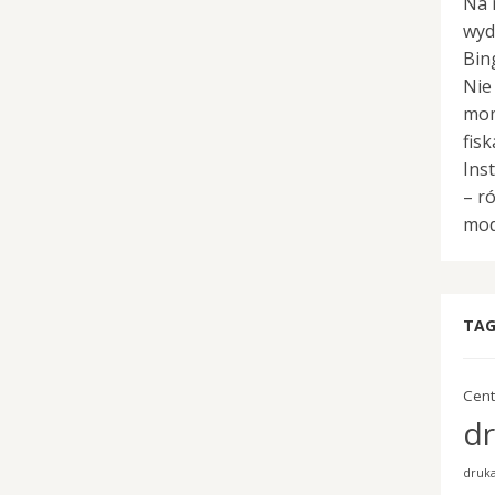
Na 
wyd
Bin
Nie
mom
fisk
Ins
– r
mod
TAG
Cent
dr
druka