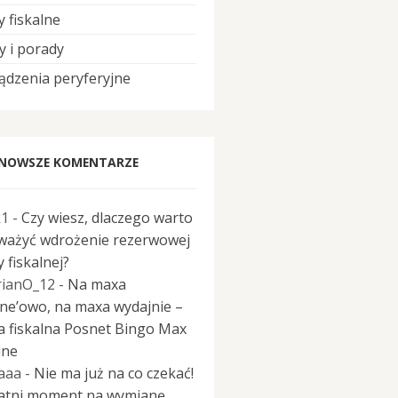
y fiskalne
y i porady
ądzenia peryferyjne
NOWSZE KOMENTARZE
k1
-
Czy wiesz, dlaczego warto
ważyć wdrożenie rezerwowej
 fiskalnej?
ianO_12
-
Na maxa
ine’owo, na maxa wydajnie –
a fiskalna Posnet Bingo Max
ine
aaa
-
Nie ma już na co czekać!
atni moment na wymianę