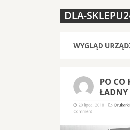
DLA-SKLEPU2
WYGLĄD URZĄDZ
PO CO 
ŁADNY
20 lipca, 2018
Drukarki
Comment