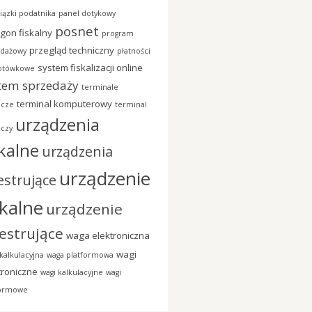
ązki podatnika
panel dotykowy
posnet
gon fiskalny
program
przegląd techniczny
edażowy
płatności
system fiskalizacji online
otówkowe
tem sprzedaży
terminale
terminal komputerowy
icze
terminal
urządzenia
iczy
skalne
urządzenia
urządzenie
estrujące
skalne
urządzenie
jestrujące
waga elektroniczna
wagi
kalkulacyjna
waga platformowa
troniczne
wagi kalkulacyjne
wagi
formowe