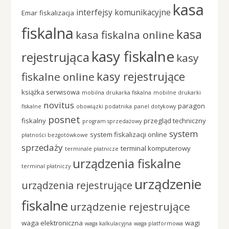
kasa
interfejsy komunikacyjne
Emar
fiskalizacja
fiskalna
kasa
kasa fiskalna online
kasy fiskalne
rejestrująca
kasy
kasy rejestrujące
fiskalne online
książka serwisowa
mobilna drukarka fiskalna
mobilne drukarki
novitus
paragon
fiskalne
obowiązki podatnika
panel dotykowy
posnet
fiskalny
przegląd techniczny
program sprzedażowy
system
system fiskalizacji online
płatności bezgotówkowe
sprzedaży
terminal komputerowy
terminale płatnicze
urządzenia fiskalne
terminal płatniczy
urządzenie
urządzenia rejestrujące
fiskalne
urządzenie rejestrujące
waga elektroniczna
wagi
waga kalkulacyjna
waga platformowa