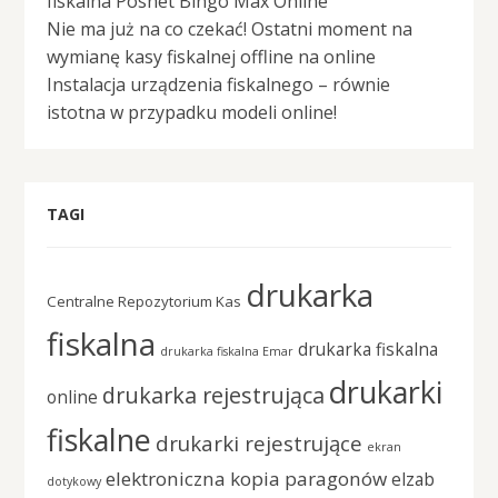
fiskalna Posnet Bingo Max Online
Nie ma już na co czekać! Ostatni moment na
wymianę kasy fiskalnej offline na online
Instalacja urządzenia fiskalnego – równie
istotna w przypadku modeli online!
TAGI
drukarka
Centralne Repozytorium Kas
fiskalna
drukarka fiskalna
drukarka fiskalna Emar
drukarki
drukarka rejestrująca
online
fiskalne
drukarki rejestrujące
ekran
elektroniczna kopia paragonów
elzab
dotykowy